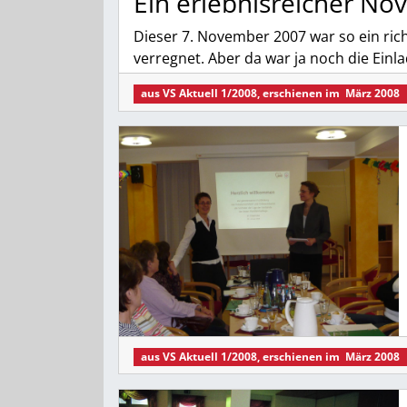
Ein erlebnisreicher No
Dieser 7. November 2007 war so ein ric
verregnet. Aber da war ja noch die Ein
aus
VS Aktuell 1/2008
, erschienen im
März 2008
aus
VS Aktuell 1/2008
, erschienen im
März 2008