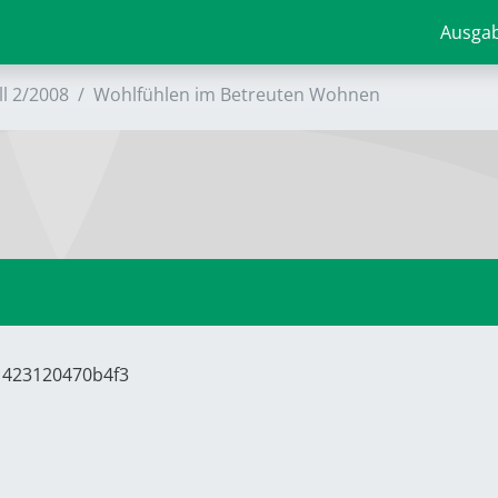
Ausga
ll 2/2008
Wohlfühlen im Betreuten Wohnen
61423120470b4f3