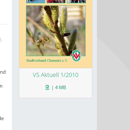
.
und
VS Aktuell 1/2010
um
| 4 MB
de