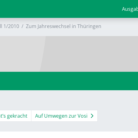
Ausga
ll 1/2010
Zum Jahreswechsel in Thüringen
t’s gekracht
Auf Umwegen zur Vosi