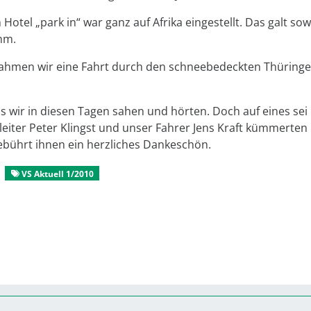
otel „park in“ war ganz auf Afrika eingestellt. Das galt so
mm.
ahmen wir eine Fahrt durch den schneebedeckten Thüringe
 wir in diesen Tagen sahen und hörten. Doch auf eines sei
eiter Peter Klingst und unser Fahrer Jens Kraft kümmerten
gebührt ihnen ein herzliches Dankeschön.
VS Aktuell 1/2010
Reisen
Reisebüro