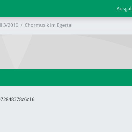
Ausga
ll 3/2010
Chormusik im Egertal
8072848378c6c16