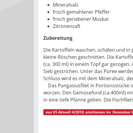
Mineralsalz
frisch gemahlener Pfeffer
frisch geriebener Muskat
Zitronensaft
Zubereitung
Die Kartoffeln waschen, schälen und in 
kleine Röschen geschnitten. Die Karto
(ca. 300 ml) in einem Topf gar gezogen.
Sieb gestrichen. Unter das Püree werde
Schluss wird es mit dem Mineralsalz, 
Das Pangasiusfilet in Portionsstücke s
würzen. Den Gemüsefond (ca.400ml) mit 
in eine tiefe Pfanne geben. Die Fischfil
aus
VS Aktuell 4/2010
, erschienen im
Dezember 