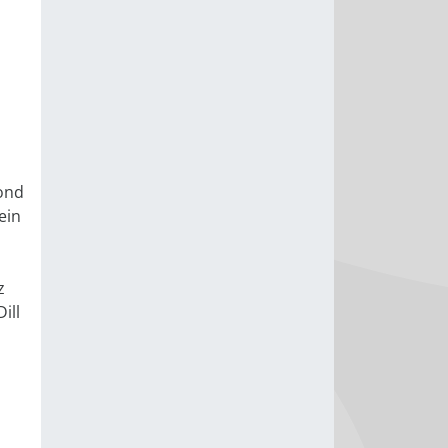
fond
ein
z
ill