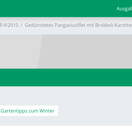
Ausga
ll 4/2010
Gedünstetes Pangasiusfilet mit Brokkoli-Karott
Gartentipps zum Winter