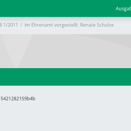
Ausga
ll 1/2011
Im Ehrenamt vorgestellt: Renate Schulze
615421282159b4b