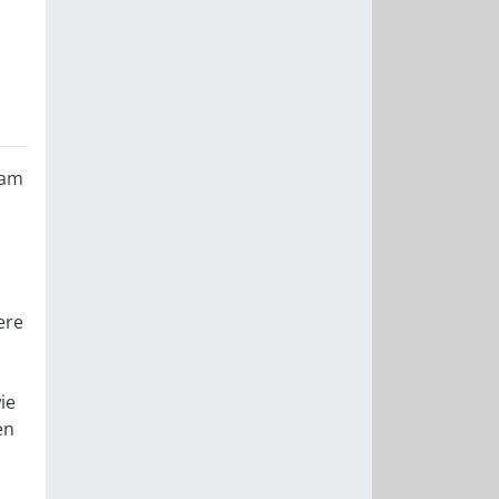
 am
ere
ie
en