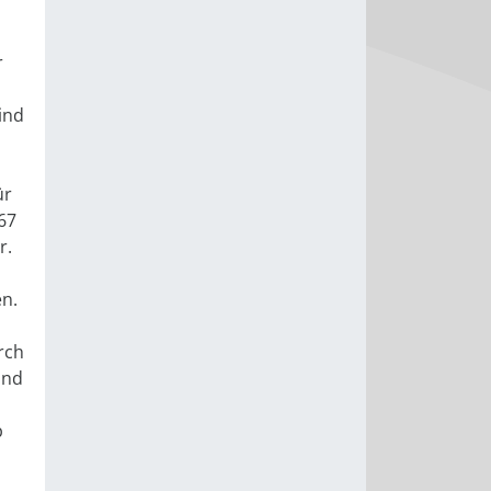
r
ind
ür
 67
r.
en.
rch
und
b