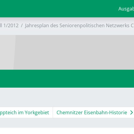
Ausga
ll 1/2012
Jahresplan des Seniorenpolitischen Netzwerks C
ppteich im Yorkgebiet
Chemnitzer Eisenbahn-Historie