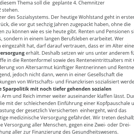
 diesem Thema soll die geplante 4. Chemnitzer
 stehen.
zer des Sozialsystems. Der heutige Wohlstand geht in erste
urück, die vor gut sechzig Jahren zugepackt haben, ohne die
n zu können wie es sie heute gibt. Renten und Pensionen s
s, sondern in einem langen Berufsleben erarbeitet. Wer
eingezahlt hat, darf darauf vertrauen, dass er im Alter eine
versorgung
erhält. Deshalb setzen wir uns unter anderem f
ffe in die Rentenformel sowie des Renteneintrittsalters mit
inderung von Altersarmut künftiger Rentnerinnen und Rentne
end, jedoch nicht dann, wenn in einer Gesellschaft die
kungen von Wirtschafts- und Finanzkrisen sozialisiert werd
e Sparpolitik mit noch tiefer gehenden sozialen
en Arm und Reich immer weiter auseinander klaffen lässt. Du
die mit der schleichenden Einführung einer Kopfpauschale 
elastung der gesetzlich Versicherten einhergeht, wird das
seitige medizinische Versorgung gefährdet. Wir treten deshal
he Versorgung aller Menschen, gegen eine Zwei- oder Drei-
ehung aller zur Finanzierung des Gesundheitswesens.