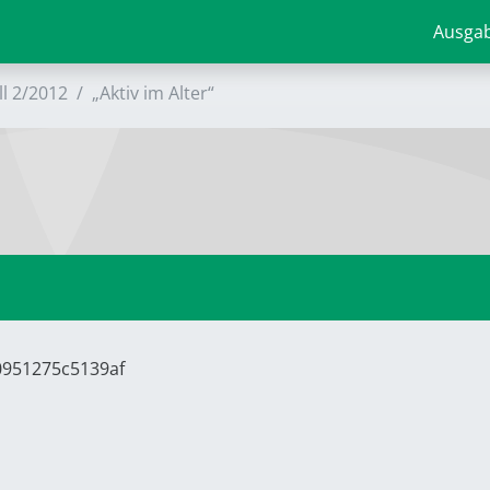
Ausga
ll 2/2012
„Aktiv im Alter“
0951275c5139af