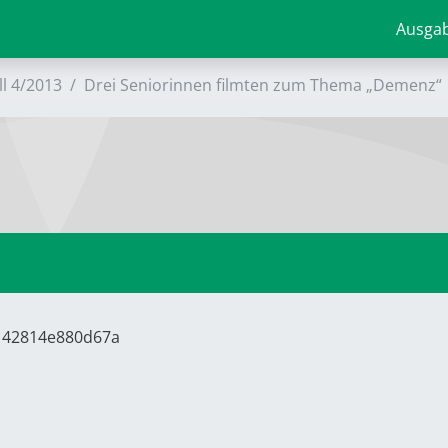
Ausga
ll 4/2013
Drei Seniorinnen filmten zum Thema „Demenz“
6142814e880d67a