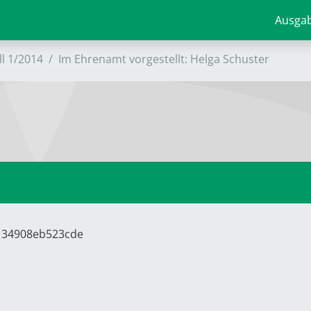
Ausga
ll 1/2014
Im Ehrenamt vorgestellt: Helga Schuster
8134908eb523cde