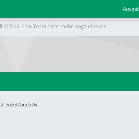
Ausga
ll 2/2016
Im Team nicht mehr wegzudenken
712153337aecb76