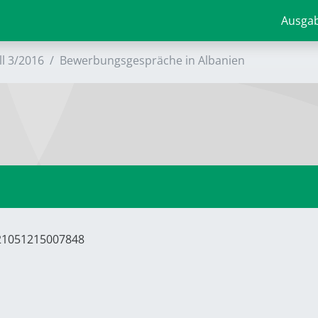
Ausga
ll 3/2016
Bewerbungsgespräche in Albanien
621051215007848