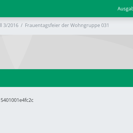
Ausga
ll 3/2016
Frauentagsfeier der Wohngruppe 031
15401001e4fc2c