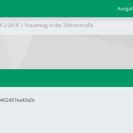
Ausga
ll 2/2018
Frauentag in der Zöllnerstraße
60452457ea43a0c