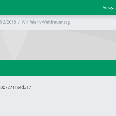
Ausga
ll 2/2018
Wir feiern ­Weltfrauentag
6030727119ed317