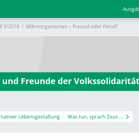
Ausga
ll 3/2018
Mikroorganismen – Freund oder Feind?
 und Freunde der Volkssolidaritä
rnativer ­Lebensgestaltung
Was tun, sprach Zeus …