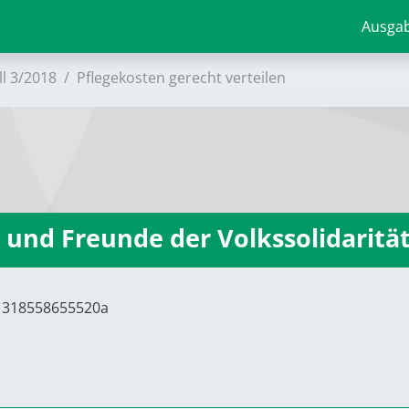
Ausga
ll 3/2018
Pflegekosten gerecht verteilen
 und Freunde der Volkssolidaritä
71318558655520a