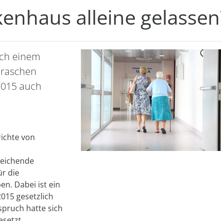
nhaus alleine gelassen
ach einem
 raschen
2015 auch
ichte von
reichende
ür die
n. Dabei ist ein
015 gesetzlich
spruch hatte sich
esetzt.