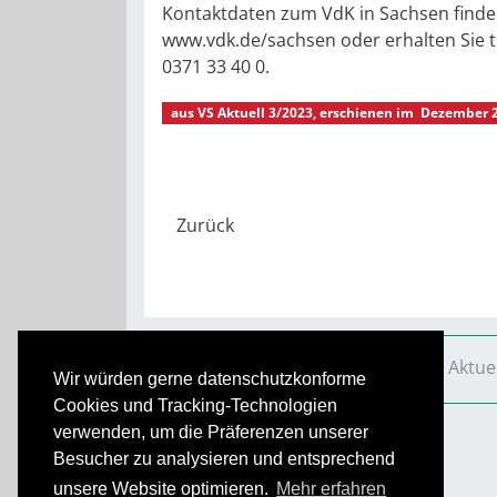
Kontaktdaten zum VdK in Sachsen finde
www.vdk.de/sachsen oder erhalten Sie t
0371 33 40 0.
aus
VS Aktuell 3/2023
, erschienen im
Dezember 
Der Sozialverband VdK informiert
VS Aktuell
Ausgaben
2024
VS Aktue
Wir würden gerne datenschutzkonforme
Cookies und Tracking-Technologien
verwenden, um die Präferenzen unserer
Besucher zu analysieren und entsprechend
unsere Website optimieren.
Mehr erfahren