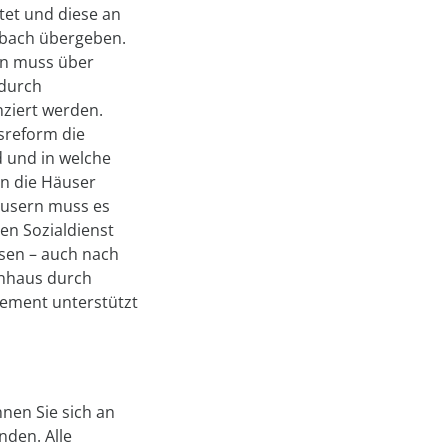
et und diese an
rbach übergeben.
rn muss über
 durch
nziert werden.
sreform die
d und in welche
n die Häuser
äusern muss es
en Sozialdienst
sen – auch nach
nhaus durch
gement unterstützt
nen Sie sich an
nden. Alle