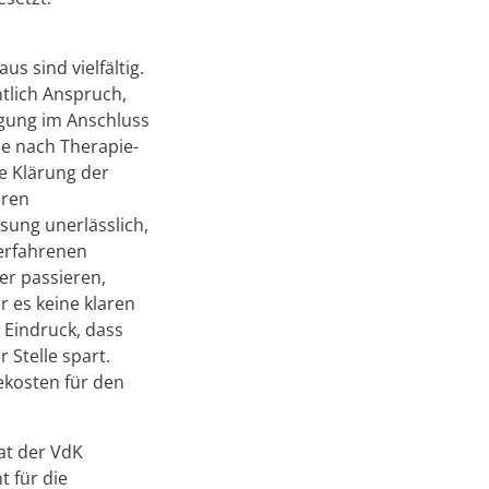
 sind vielfältig.
tlich Anspruch,
gung im Anschluss
he nach Therapie-
e Klärung der
eren
esung unerlässlich,
erfahrenen
er passieren,
r es keine klaren
 Eindruck, dass
Stelle spart.
ekosten für den
at der VdK
 für die