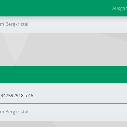
Ausga
im Bergkristall
61347592918cc46
im Bergkristall