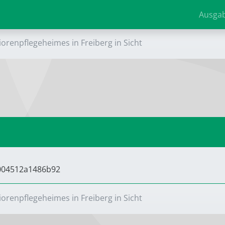
Ausga
iorenpflegeheimes in Freiberg in Sicht
8004512a1486b92
iorenpflegeheimes in Freiberg in Sicht