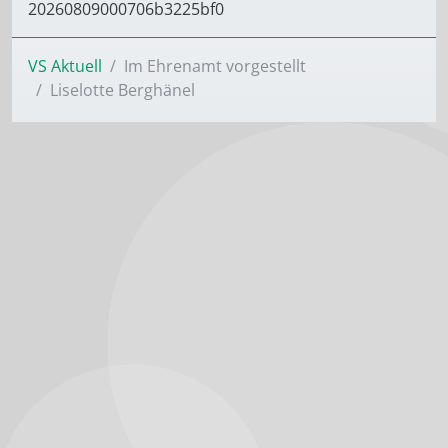
20260809000706b3225bf0
VS Aktuell
Im Ehrenamt vorgestellt
Liselotte Berghänel