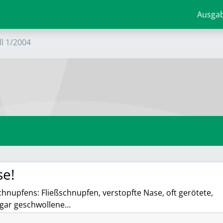
Ausga
ll 1/2004
se!
hnupfens: Fließschnupfen, verstopfte Nase, oft gerötete,
gar geschwollene…