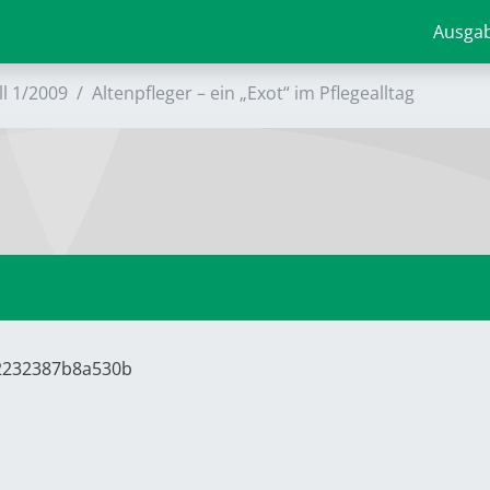
Ausga
ll 1/2009
Altenpfleger – ein „Exot“ im Pflegealltag
62232387b8a530b