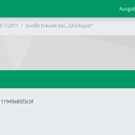
Ausga
ll 1/2011
Große Freude bei „Glückspilz“
111949e85f3c0f