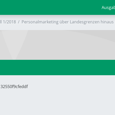
Ausga
ll 1/2018
Personalmarketing über Landesgrenzen hinaus
132550f9cfeddf