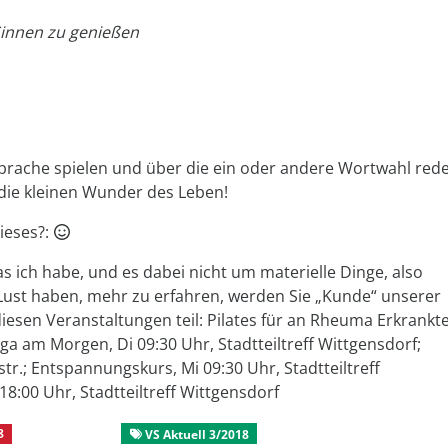
Sinnen zu genießen
prache spielen und über die ein oder andere Wortwahl red
n die kleinen Wunder des Leben!
ieses?:
 ich habe, und es dabei nicht um materielle Dinge, also
 Lust haben, mehr zu erfahren, werden Sie „Kunde“ unserer
esen Veranstaltungen teil: Pilates für an Rheuma Erkrankte
Yoga am Morgen, Di 09:30 Uhr, Stadtteiltreff Wittgensdorf;
sstr.; Entspannungskurs, Mi 09:30 Uhr, Stadtteiltreff
8:00 Uhr, Stadtteiltreff Wittgensdorf
8
VS Aktuell
VS Aktuell 3/2018
Alternative Lebensgestaltu