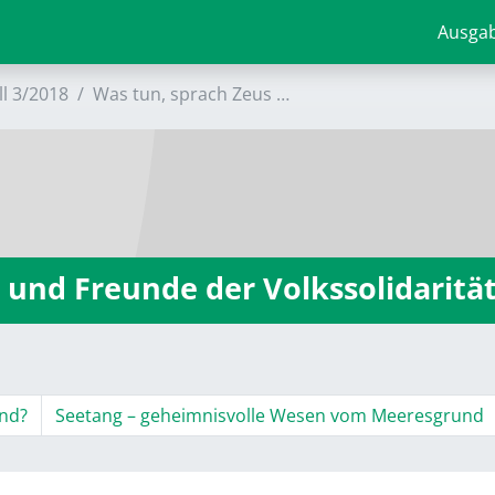
Ausga
ll 3/2018
Was tun, sprach Zeus …
 und Freunde der Volkssolidaritä
nd?
Seetang – geheimnisvolle Wesen vom Meeresgrund