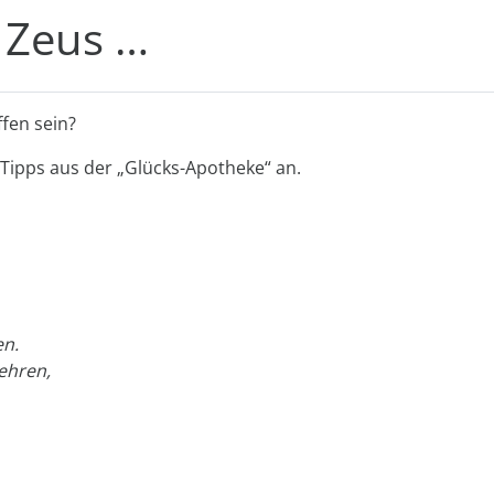
 Zeus …
ffen sein?
et Tipps aus der „Glücks-Apotheke“ an.
en.
ehren,