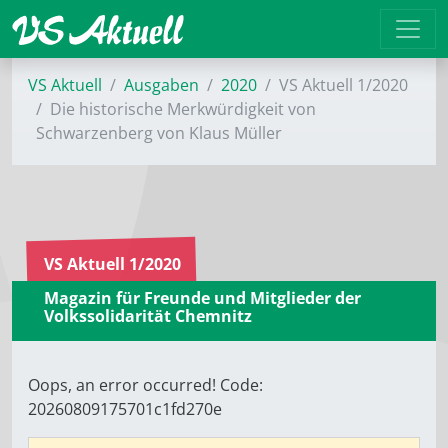
VS Aktuell
Ausgaben
2020
VS Aktuell 1/2020
Die historische Merkwürdigkeit von
Schwarzenberg von Klaus Müller
VS Aktuell 1/2020
Magazin für Freunde und Mitglieder der
Volkssolidarität Chemnitz
Oops, an error occurred! Code:
20260809175701c1fd270e