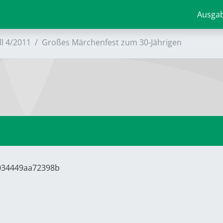
Ausga
ll 4/2011
Großes Märchenfest zum 30-Jährigen
6034449aa72398b