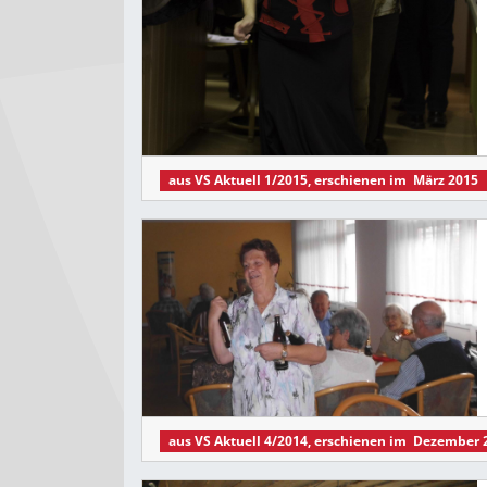
aus
VS Aktuell 1/2015
, erschienen im
März 2015
aus
VS Aktuell 4/2014
, erschienen im
Dezember 