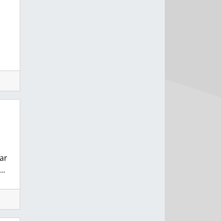
ar
t…