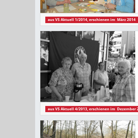
aus
VS Aktuell 1/2014
, erschienen im
März 2014
aus
VS Aktuell 4/2013
, erschienen im
Dezember 