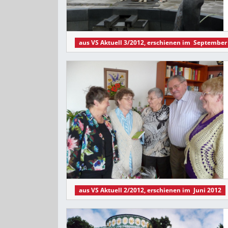
aus
VS Aktuell 3/2012
, erschienen im
September
aus
VS Aktuell 2/2012
, erschienen im
Juni 2012